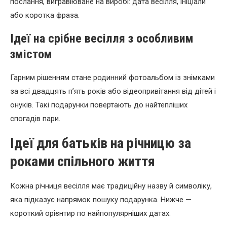
послання, вигравіюване на виробі: дата весілля, ініціали
або коротка фраза.
Ідеї на срібне весілля з особливим
змістом
Гарним рішенням стане родинний фотоальбом із знімками
за всі двадцять п’ять років або відеопривітання від дітей і
онуків. Такі подарунки повертають до найтепліших
спогадів пари.
Ідеї для батьків на річницю за
роками спільного життя
Кожна річниця весілля має традиційну назву й символіку,
яка підказує напрямок пошуку подарунка. Нижче —
короткий орієнтир по найпопулярніших датах.