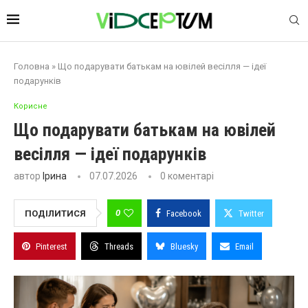
Головна
»
Що подарувати батькам на ювілей весілля — ідеї
подарунків
Корисне
Що подарувати батькам на ювілей
весілля — ідеї подарунків
автор
Ірина
07.07.2026
0 коментарі
0
ПОДІЛИТИСЯ
Facebook
Twitter
Pinterest
Threads
Bluesky
Email