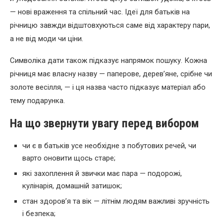
— нові враження та спільний час. Ідеї для батьків на
річницю завжди відштовхуються саме від характеру пари,
а не від моди чи ціни.
Символіка дати також підказує напрямок пошуку. Кожна
річниця має власну назву — паперове, дерев’яне, срібне чи
золоте весілля, — і ця назва часто підказує матеріал або
тему подарунка.
На що звернути увагу перед вибором
чи є в батьків усе необхідне з побутових речей, чи
варто оновити щось старе;
які захоплення й звички має пара — подорожі,
кулінарія, домашній затишок;
стан здоров’я та вік — літнім людям важливі зручність
і безпека;