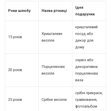
Ідея
Роки шлюбу
Назва річниці
подарунка
кришталевий
Кришталеве
посуд або
15 років
весілля
декор для
дому
сервіз або
Порцелянове
декоративна
20 років
весілля
порцелянова
ваза
срібні прикраси,
25 років
Срібне весілля
гравіювання,
фотоальбом