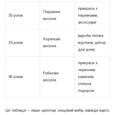
прикраси з
Перлинне
30 років
перлинами,
весілля
аксесуари
вироби теплих
Коралове
35 років
відтінків, декор
весілля
для дому
прикраси з
червоним
Рубінове
40 років
каменем,
весілля
спільна
подорож
Ця таблиця — лише орієнтир: кінцевий вибір завжди варто