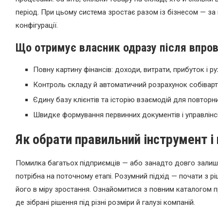
період. При цьому система зростає разом із бізнесом — за
конфігурації.
Що отримує власник одразу після впро
Повну картину фінансів: доходи, витрати, прибуток і ру
Контроль складу й автоматичний розрахунок собіварт
Єдину базу клієнтів та історію взаємодій для повторн
Швидке формування первинних документів і управлінсь
Як обрати правильний інструмент і
Помилка багатьох підприємців — або занадто довго залиша
потрібна на поточному етапі. Розумний підхід — почати з р
його в міру зростання. Ознайомитися з повним каталогом п
де зібрані рішення під різні розміри й галузі компаній.