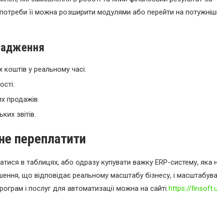
 потреби її можна розширити модулями або перейти на потужніш
вадження
х коштів у реальному часі.
ості.
их продажів.
ких звітів.
 не переплатити
тися в таблицях, або одразу купувати важку ERP-систему, яка 
ішення, що відповідає реальному масштабу бізнесу, і масштабув
рограм і послуг для автоматизації можна на сайті
https://finsoft.