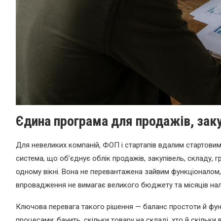
Єдина програма для продажів, заку
Для невеликих компаній, ФОП і стартапів вдалим стартовим
система, що об’єднує облік продажів, закупівель, складу, 
одному вікні. Вона не перевантажена зайвим функціоналом, 
впровадження не вимагає великого бюджету та місяців на
Ключова перевага такого рішення — баланс простоти й фун
процесами: бачить, скільки товару на складі, хто й скільки