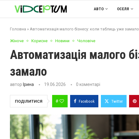
АВТО
ОСЕЛЯ
Головна
»
Автоматизація малого бізнесу: коли таблиць уже замало
Жіноче
Корисне
Новини
Чоловіче
Автоматизація малого бі
замало
автор
Ірина
19.06.2026
0 коментарі
0
ПОДІЛИТИСЯ
Facebook
Twitter