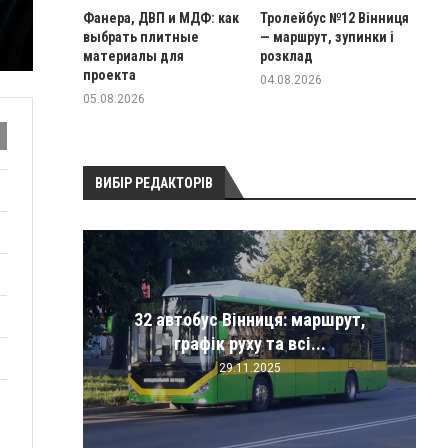
Фанера, ДВП и МДФ: как
Тролейбус №12 Вінниця
выбрать плитные
— маршрут, зупинки і
материалы для
розклад
проекта
04.08.2026
05.08.2026
ВИБІР РЕДАКТОРІВ
ередати
гноз,
32 автобус Вінниця: маршрут,
ицій
и
графік руху та всі...
29.11.2025