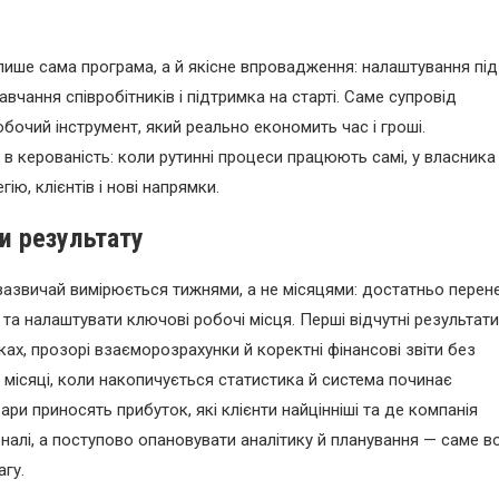
лише сама програма, а й якісне впровадження: налаштування під
вчання співробітників і підтримка на старті. Саме супровід
очий інструмент, який реально економить час і гроші.
я в керованість: коли рутинні процеси працюють самі, у власника
ю, клієнтів і нові напрямки.
ти результату
зазвичай вимірюється тижнями, а не місяцями: достатньо перен
 та налаштувати ключові робочі місця. Перші відчутні результати
ах, прозорі взаєморозрахунки й коректні фінансові звіти без
місяці, коли накопичується статистика й система починає
ри приносять прибуток, які клієнти найцінніші та де компанія
налі, а поступово опановувати аналітику й планування — саме в
гу.