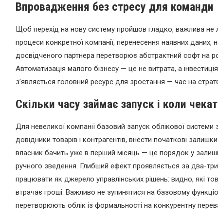
Впровадження без стресу для команди
Щоб перехід на нову систему пройшов гладко, важлива не 
процеси конкретної компанії, перенесення наявних даних, на
досвідченого партнера перетворює абстрактний софт на роб
Автоматизація малого бізнесу — це не витрата, а інвестиці
з’являється головний ресурс для зростання — час на стратегі
Скільки часу займає запуск і коли чека
Для невеликої компанії базовий запуск облікової системи 
довідники товарів і контрагентів, внести початкові залишки
власник бачить уже в перший місяць — це порядок у залишк
ручного зведення. Глибший ефект проявляється за два-три 
працювати як джерело управлінських рішень: видно, які това
втрачає гроші. Важливо не зупинятися на базовому функціо
перетворюють облік із формальності на конкурентну перева