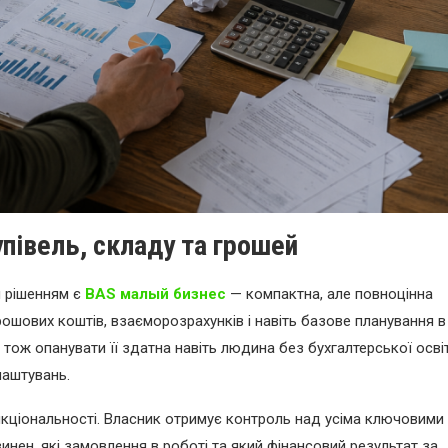
півель, складу та грошей
 рішенням є
BAS малый бизнес
— компактна, але повноцінна
грошових коштів, взаєморозрахунків і навіть базове планування в
тож опанувати її здатна навіть людина без бухгалтерської освіт
лаштувань.
кціональності. Власник отримує контроль над усіма ключовими
 винен, які замовлення в роботі та який фінансовий результат за