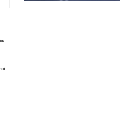
іж
зні