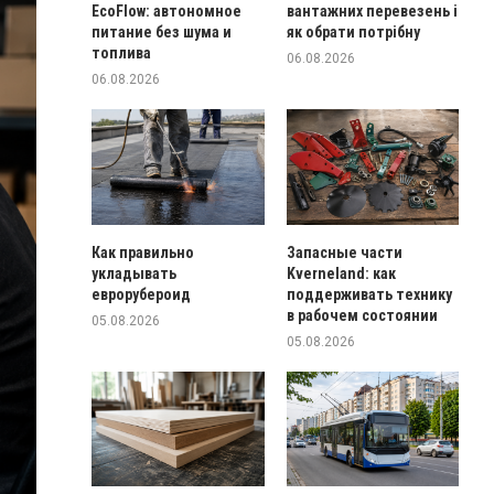
EcoFlow: автономное
вантажних перевезень і
питание без шума и
як обрати потрібну
топлива
06.08.2026
06.08.2026
Как правильно
Запасные части
укладывать
Kverneland: как
еврорубероид
поддерживать технику
в рабочем состоянии
05.08.2026
05.08.2026