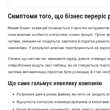
Симптоми того, що бізнес переріс 
Малий бізнес зазвичай починається з простих інструментів
поки власник особисто контролює кожен процес. Проте зр
чатами, залишки не сходяться, зарплати й податки рахують
неможливо. У результаті власник перетворюється на заручн
Ознаки, що настав час змінювати підхід, доволі очевидні: в
співробітники ведуть свої таблиці, які не стикуються; повт
система автоматизації перестає бути розкішшю й стає необ
Що саме гальмує невелику компанію
Розрізнені дані в різних файлах, які ніхто не зводить в
Відсутність контролю взаєморозрахунків із клієнтами
Ручне формування документів і звітів замість автомат