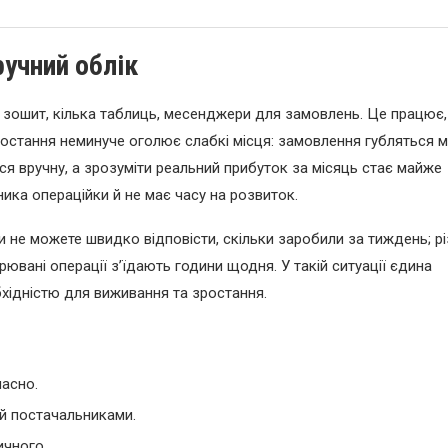
ручний облік
: зошит, кілька таблиць, месенджери для замовлень. Це працює,
остання неминуче оголює слабкі місця: замовлення губляться м
ся вручну, а зрозуміти реальний прибуток за місяць стає майже
ика операційки й не має часу на розвиток.
и не можете швидко відповісти, скільки заробили за тиждень; рі
орювані операції з’їдають години щодня. У такій ситуації єдина
хідністю для виживання та зростання.
часно.
 й постачальниками.
ичного.