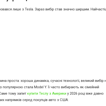
ювався лише з Tesla. Зараз вибір став значно ширшим. Найчасті
а проста: хороша динаміка, сучасні технології, великий вибір 
о популярною стала Model Y. Її часто вибирають як сімейний
 Саме тому запит
купити Теслу з Америки
у 2026 році вже давно
ших напрямків серед покупців авто з США.