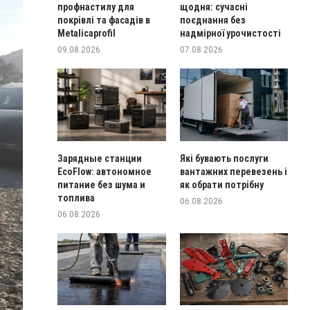
профнастилу для
щодня: сучасні
покрівлі та фасадів в
поєднання без
Metalicaprofil
надмірної урочистості
09.08.2026
07.08.2026
Зарядные станции
Які бувають послуги
EcoFlow: автономное
вантажних перевезень і
питание без шума и
як обрати потрібну
топлива
06.08.2026
06.08.2026