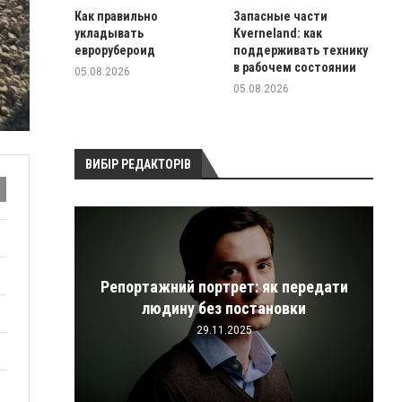
Как правильно
Запасные части
укладывать
Kverneland: как
еврорубероид
поддерживать технику
в рабочем состоянии
05.08.2026
05.08.2026
ВИБІР РЕДАКТОРІВ
Репортажний портрет: як передати
ицій
людину без постановки
29.11.2025