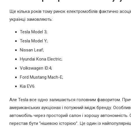
Ще кілька років тому ринок електромобілів фактично асоці
українці замовляють:
Tesla Model 3;
Tesla Model Y;
Nissan Leaf;
Hyundai Kona Electric;
Volkswagen ID.4;
Ford Mustang Mach-E;
Kia EV6.
Але Tesla все одно залишається головним фаворитом. Причин
американських аукціонах і потужний імідж бренду. Особлив
автомобіль через просторий салон і хорошу автономність.
перестав бути “нішевою історією”. Це один із найпопулярні