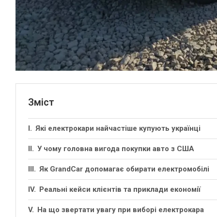
Зміст
Які електрокари найчастіше купують українці
У чому головна вигода покупки авто з США
Як GrandCar допомагає обирати електромобілі
Реальні кейси клієнтів та приклади економії
На що звертати увагу при виборі електрокара