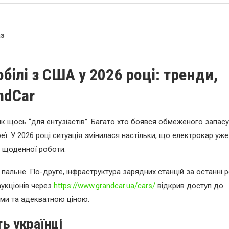
аз
білі з США у 2026 році: тренди,
andCar
як щось “для ентузіастів”. Багато хто боявся обмеженого запасу
еї. У 2026 році ситуація змінилася настільки, що електрокар уже
і щоденної роботи.
пальне. По-друге, інфраструктура зарядних станцій за останні 
аукціонів через
https://www.grandcar.ua/cars/
відкрив доступ до
іями та адекватною ціною.
ь українці