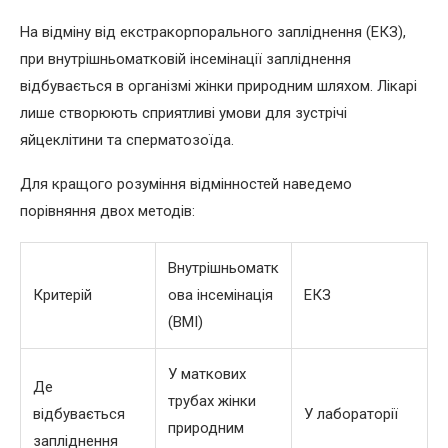
На відміну від екстракорпорального запліднення (ЕКЗ),
при внутрішньоматковій інсемінації запліднення
відбувається в організмі жінки природним шляхом. Лікарі
лише створюють сприятливі умови для зустрічі
яйцеклітини та сперматозоїда.
Для кращого розуміння відмінностей наведемо
порівняння двох методів:
Внутрішньоматк
Критерій
ова інсемінація
ЕКЗ
(ВМІ)
У маткових
Де
трубах жінки
відбувається
У лабораторії
природним
запліднення