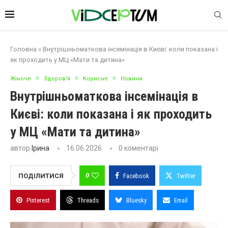
Головна
»
Внутрішньоматкова інсемінація в Києві: коли показана і
як проходить у МЦ «Мати та дитина»
Жіноче
Здоров'я
Корисне
Новини
Внутрішньоматкова інсемінація в
Києві: коли показана і як проходить
у МЦ «Мати та дитина»
автор
Ірина
16.06.2026
0 коментарі
0
ПОДІЛИТИСЯ
Facebook
Twitter
Pinterest
Threads
Bluesky
Email