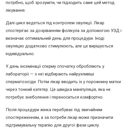
потрібно, щоб зрозуміти, чи підходить саме цей метод
лікування.
Далі цикл ведеться під контролем овуляції. Лікар
спостерігає за дозріванням фолікула за допомогою УЗД і
визначає оптимальний день для процедури. Іноді
овуляцію додатково стимулюють, але це вирішується
індивідуально.
У день інсемінації сперму спочатку обробляють у
лабораторії — з неї відбирають найрухливіші
сперматозоїди. Потім лікар вводить їх у порожнину матки
через тонкий катетер. Це швидка маніпуляція, яка не
потребує знеболення і переноситься комфортно.
Після процедури жінка перебуває під звичайним
спостереженням, а за потреби лікар може призначити
підтримувальну терапію для другої фази циклу.