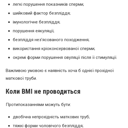
легкі порушення показників сперми;
шийковий фактор безпліддя;
імунологічне безпліддя;
порушення еякуляції;
безпліддя нез’ясованого походження;
використання кріоконсервованої сперми;
окремі форми порушення овуляції після її стимуляції.
Важливою умовою є наявність хоча б однієї прохідної
маткової труби.
Коли ВМІ не проводиться
Протипоказаннями можуть бути:
двобічна непрохідність маткових труб;
тяжкі форми чоловічого безпліддя;