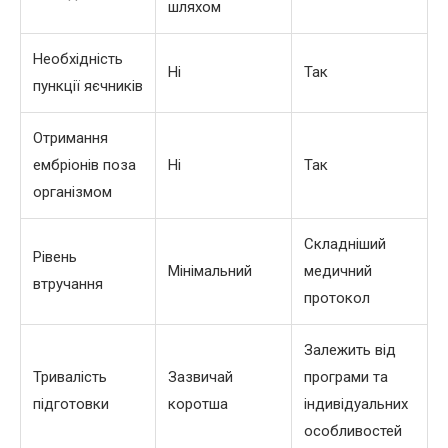
шляхом
Необхідність
Ні
Так
пункції яєчників
Отримання
ембріонів поза
Ні
Так
організмом
Складніший
Рівень
Мінімальний
медичний
втручання
протокол
Залежить від
Тривалість
Зазвичай
програми та
підготовки
коротша
індивідуальних
особливостей