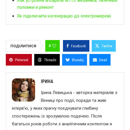
Как устроена аппарель M113: механика, типичные
поломки и ремонт
Як підключити когенерацію до електромережі
0
ПОДІЛИТИСЯ
Facebook
Twitter
Pinterest
Threads
Bluesky
Email
ІРИНА
Ірина Левицька - авторка матеріалів з
Вінниці про події, поради та живі
інтерв’ю, у яких прагну поєднувати глибину
спостережень із зрозумілою подачею. Після
багатьох років роботи з аналітичним контентом я