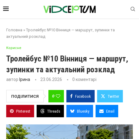
Головна
»
Тролейбус №10 Вінниця — маршрут, зупинки та
актуальний розклад
Корисне
Тролейбус №10 Вінниця — маршрут,
зупинки та актуальний розклад
автор
Ірина
23.06.2026
0 коментарі
0
ПОДІЛИТИСЯ
Facebook
Twitter
Pinterest
Threads
Bluesky
Email