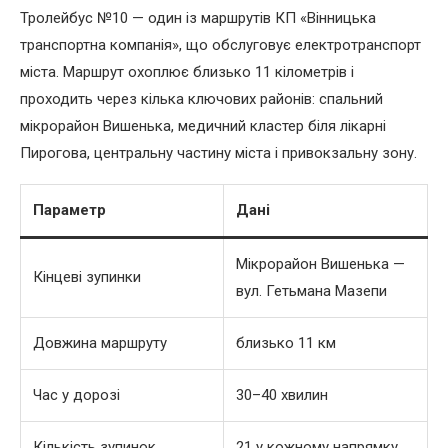
Тролейбус №10 — один із маршрутів КП «Вінницька
транспортна компанія», що обслуговує електротранспорт
міста. Маршрут охоплює близько 11 кілометрів і
проходить через кілька ключових районів: спальний
мікрорайон Вишенька, медичний кластер біля лікарні
Пирогова, центральну частину міста і привокзальну зону.
Параметр
Дані
Мікрорайон Вишенька —
Кінцеві зупинки
вул. Гетьмана Мазепи
Довжина маршруту
близько 11 км
Час у дорозі
30–40 хвилин
Кількість зупинок
21 у кожному напрямку