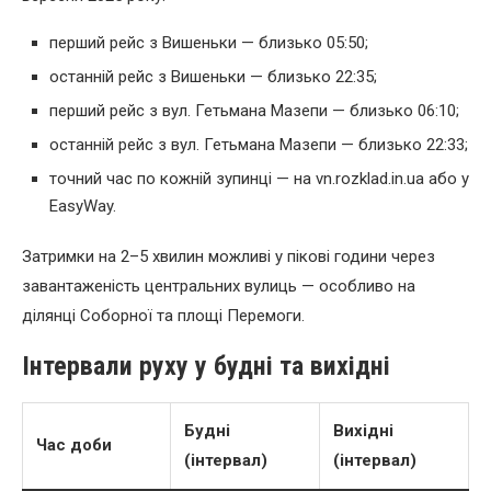
перший рейс з Вишеньки — близько 05:50;
останній рейс з Вишеньки — близько 22:35;
перший рейс з вул. Гетьмана Мазепи — близько 06:10;
останній рейс з вул. Гетьмана Мазепи — близько 22:33;
точний час по кожній зупинці — на vn.rozklad.in.ua або у
EasyWay.
Затримки на 2–5 хвилин можливі у пікові години через
завантаженість центральних вулиць — особливо на
ділянці Соборної та площі Перемоги.
Інтервали руху у будні та вихідні
Будні
Вихідні
Час доби
(інтервал)
(інтервал)