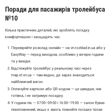
Поради для пасажирів тролейбуса
№10
Кілька практичних деталей, які зроблять поїздку
комфортнішою і заощадять час.
Перевіряйте розклад онлайн — на vn.rozklad.in.ua або у
EasyWay — перед виходом, особливо у вечірні години
та у вихідні.
Відстежуйте тролейбус у реальному часі через
map.et.vn.ua — там видно, де зараз знаходиться
найближчий вагон.
Оплачуйте карткою або QR-кодом — це швидше, ніж
готівка, і не затримує посадку.
У години пік — 07:00–09:00 і 16:00–19:00 — салон буває
переповнений; якщо є змога, плануйте поїздку трохи