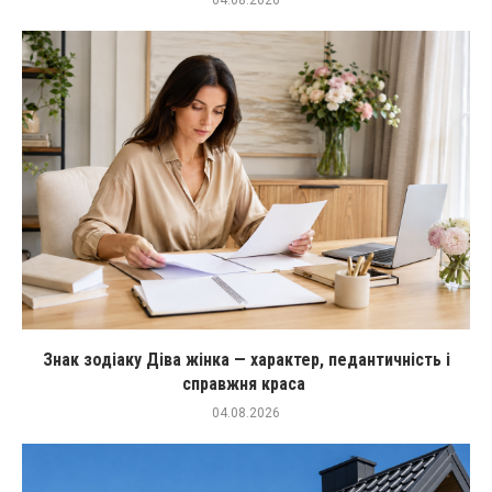
Знак зодіаку Діва жінка — характер, педантичність і
справжня краса
04.08.2026