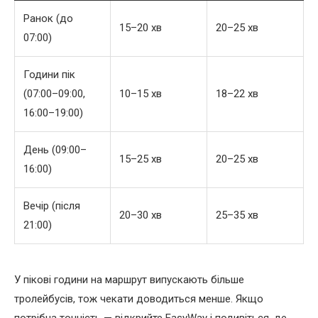
Ранок (до
15–20 хв
20–25 хв
07:00)
Години пік
(07:00–09:00,
10–15 хв
18–22 хв
16:00–19:00)
День (09:00–
15–25 хв
20–25 хв
16:00)
Вечір (після
20–30 хв
25–35 хв
21:00)
У пікові години на маршрут випускають більше
тролейбусів, тож чекати доводиться менше. Якщо
потрібна точність — відкрийте EasyWay і подивіться, де