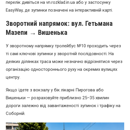
перелік дивіться на vn.rozklad.in.ua або у застосунку
EasyWay, де зупинки позначені на інтерактивній карті.
Зворотний напрямок: вул. Гетьмана
Мазепи → Вишенька
У зворотному напрямку тролейбус №10 проходить через
ті самі ключові зупинки у зворотній послідовності. На
деяких ділянках траса може незначно відрізнятися через
організацію одностороннього руху на окремих вулицях
центру.
Якщо їдете з вокзалу у бік лікарні Пирогова або
Вишеньки — розраховуйте приблизно 25–35 хвилин
дороги залежно від завантаженості зупинок і трафіку на
Соборній.