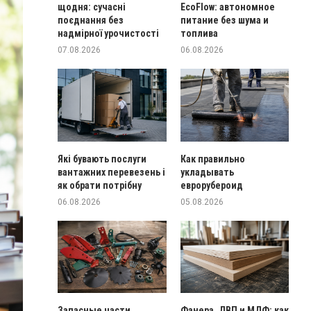
щодня: сучасні
EcoFlow: автономное
поєднання без
питание без шума и
надмірної урочистості
топлива
07.08.2026
06.08.2026
Які бувають послуги
Как правильно
вантажних перевезень і
укладывать
як обрати потрібну
еврорубероид
06.08.2026
05.08.2026
Запасные части
Фанера, ДВП и МДФ: как