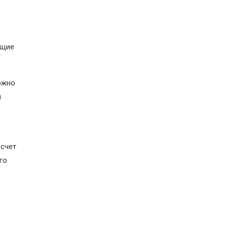
ющие
ожно
ы
 счет
го