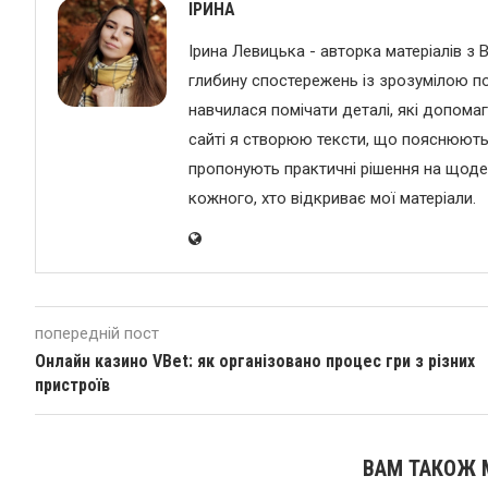
ІРИНА
Ірина Левицька - авторка матеріалів з В
глибину спостережень із зрозумілою по
навчилася помічати деталі, які допома
сайті я створюю тексти, що пояснюють а
пропонують практичні рішення на щоден
кожного, хто відкриває мої матеріали.
попередній пост
Онлайн казино VBet: як організовано процес гри з різних
пристроїв
ВАМ ТАКОЖ 