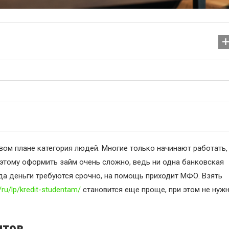
вом плане категория людей. Многие только начинают работать,
Назви новорічних композ
оэтому оформить займ очень сложно, ведь ни одна банковская
29.11.2025
гда деньги требуются срочно, на помощь приходит МФО. Взять
a/ru/lp/kredit-studentam/
становится еще проще, при этом не нуж
итов