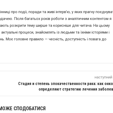
інниці про події, поради та живі інтерв’ю, у яких прагну поєднува
дачею. Після багатьох років роботи з аналітичним контентом я
гають розкрити тему ширше та корисніше для читача. На цьому
ктуальні процеси, знайомлять із людьми та їхніми історіями і
ь. Моє головне правило — чесність, доступність і повага до
наступний
Стадия и степень злокачественности рака: как онк
определяют стратегию лечения заболе
МОЖЕ СПОДОБАТИСЯ