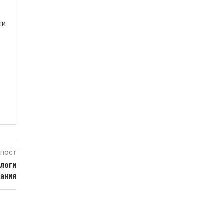
ти
 пост
ологи
вания