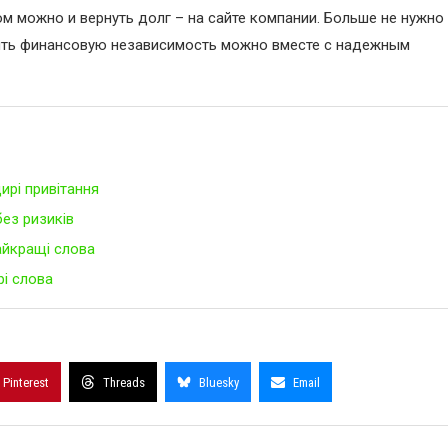
м можно и вернуть долг – на сайте компании. Больше не нужно
утить финансовую независимость можно вместе с надежным
ирі привітання
без ризиків
айкращі слова
рі слова
Pinterest
Threads
Bluesky
Email