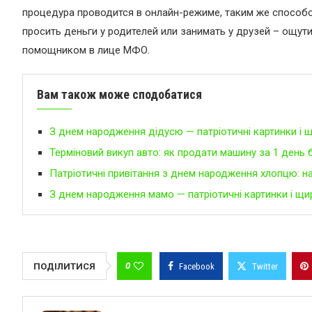
процедура проводится в онлайн-режиме, таким же способо
просить деньги у родителей или занимать у друзей – ощ
помощником в лице МФО.
Вам також може сподобатися
З днем народження дідусю — патріотичні картинки і щ
Терміновий викуп авто: як продати машину за 1 день 
Патріотичні привітання з днем народження хлопцю: н
З днем народження мамо — патріотичні картинки і щи
0
ПОДІЛИТИСЯ
Facebook
Twitter