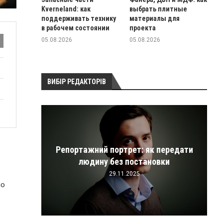
Kverneland: как
выбрать плитные
поддерживать технику
материалы для
в рабочем состоянии
проекта
05.08.2026
05.08.2026
ВИБІР РЕДАКТОРІВ
Репортажний портрет: як передати
ицій
людину без постановки
29.11.2025
но