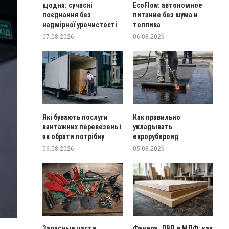
щодня: сучасні
EcoFlow: автономное
поєднання без
питание без шума и
надмірної урочистості
топлива
07.08.2026
06.08.2026
Які бувають послуги
Как правильно
вантажних перевезень і
укладывать
як обрати потрібну
еврорубероид
06.08.2026
05.08.2026
Запасные части
Фанера, ДВП и МДФ: как