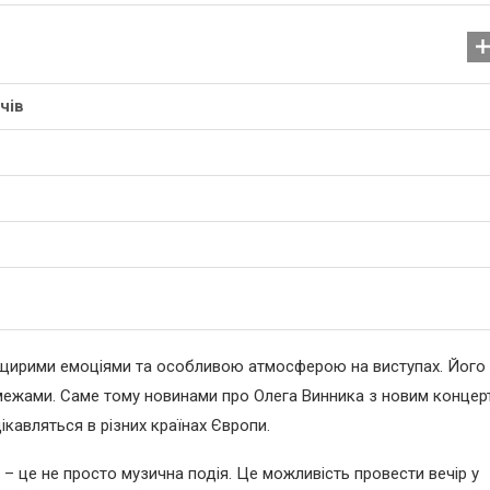
чів
Назви новорічних композ
, щирими емоціями та особливою атмосферою на виступах. Його
29.11.2025
її межами. Саме тому новинами про Олега Винника з новим конце
ікавляться в різних країнах Європи.
 – це не просто музична подія. Це можливість провести вечір у