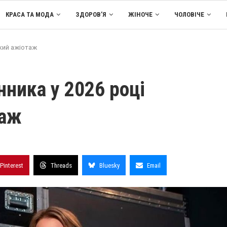
КРАСА ТА МОДА
ЗДОРОВ’Я
ЖІНОЧЕ
ЧОЛОВІЧЕ
кий ажіотаж
ника у 2026 році
таж
Pinterest
Threads
Bluesky
Email