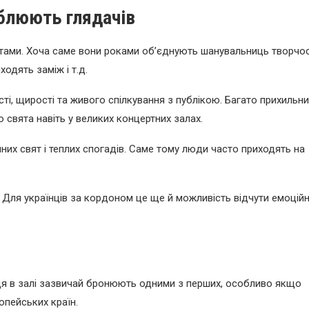
аблюють глядачів
ітами. Хоча саме вони роками об’єднують шанувальниць творчос
ходять заміж і т.д.
і, щирості та живого спілкування з публікою. Багато прихильн
 свята навіть у великих концертних залах.
йних свят і теплих спогадів. Саме тому люди часто приходять на
. Для українців за кордоном це ще й можливість відчути емоцій
сця в залі зазвичай бронюють одними з перших, особливо якщо
опейських країн.