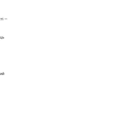
ті —
иць
ний