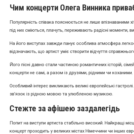
Чим концерти Олега Винника прив
Популярність співака пояснюється не лише впізнаваними х
під них сміються, плачуть, переживають радісні моменти, ви
На його виступах завжди панує особлива атмосфера легкост
відзначають, що артист уміє створити відчуття справжнього
Його пісні давно стали частиною романтичних історій, сіме
концерти не самі, а разом із друзями, рідними чи коханими.
Особливий інтерес викликають великі європейські гастролі
зв’язок із рідною мовою та улюбленою музикою.
Стежте за афішею заздалегідь
Попит на виступи артиста стабільно високий. Найкращі мі
концерт проходить у великих містах Німеччини чи інших євр