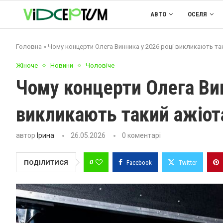
АВТО
ОСЕЛЯ
Головна
»
Чому концерти Олега Винника у 2026 році викликають та
Жіноче
Новини
Чоловіче
Чому концерти Олега Вин
викликають такий ажіо
автор
Ірина
26.05.2026
0 коментарі
0
ПОДІЛИТИСЯ
Facebook
Twitter